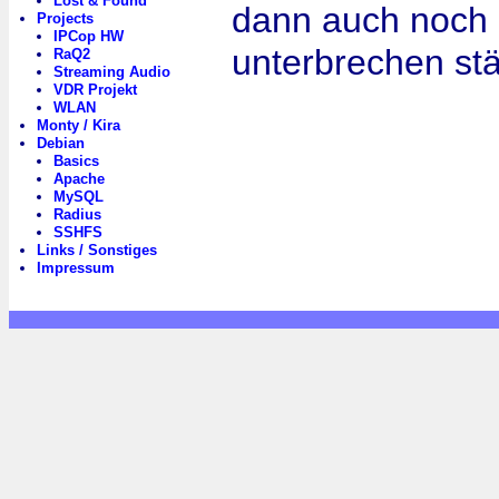
Lost & Found
dann auch noch p
Projects
IPCop HW
unterbrechen st
RaQ2
Streaming Audio
VDR Projekt
WLAN
Monty / Kira
Debian
Basics
Apache
MySQL
Radius
SSHFS
Links / Sonstiges
Impressum