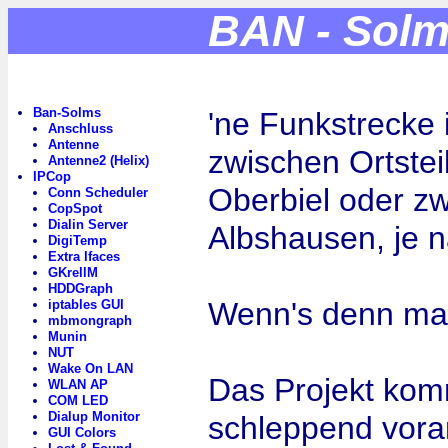
BAN - Sol
Ban-Solms
'ne Funkstrecke
Anschluss
Antenne
zwischen Ortste
Antenne2 (Helix)
IPCop
Oberbiel oder z
Conn Scheduler
CopSpot
Dialin Server
Albshausen, je 
DigiTemp
Extra Ifaces
GKrellM
HDDGraph
Wenn's denn mal 
iptables GUI
mbmongraph
Munin
NUT
Wake On LAN
Das Projekt kom
WLAN AP
COM LED
Dialup Monitor
schleppend vora
GUI Colors